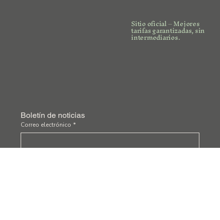
Sitio oficial – Mejores
tarifas garantizadas, sin
intermediarios.
Boletín de noticias
Correo electrónico
*
Sí, me suscribo al boletín de noticias.
*
Enviar