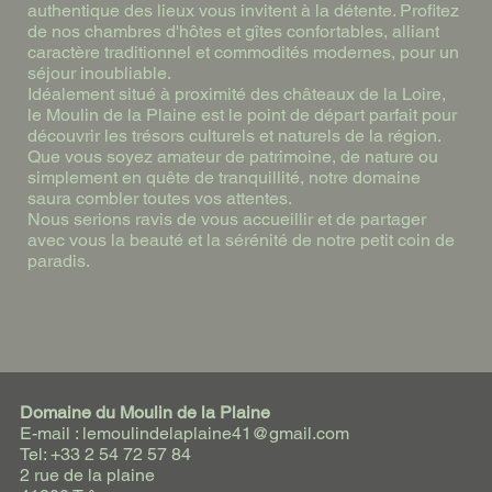
authentique des lieux vous invitent à la détente. Profitez
de nos chambres d'hôtes et gîtes confortables, alliant
caractère traditionnel et commodités modernes, pour un
séjour inoubliable.
Idéalement situé à proximité des châteaux de la Loire,
le Moulin de la Plaine est le point de départ parfait pour
découvrir les trésors culturels et naturels de la région.
Que vous soyez amateur de patrimoine, de nature ou
simplement en quête de tranquillité, notre domaine
saura combler toutes vos attentes.
Nous serions ravis de vous accueillir et de partager
avec vous la beauté et la sérénité de notre petit coin de
paradis.
Domaine du Moulin de la Plaine
E-mail : lemoulindelaplaine41@gmail.com
Tel: +33 2 54 72 57 84
2 rue de la plaine