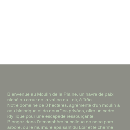
Bienvenue au Moulin de la Plaine, un havre de paix
niché au cœur de la vallée du Loir, à Trôo.
Notre domaine de 3 hectares, agrémenté d'un moulin à
eau historique et de deux îles privées, offre un cadre
idyllique pour une escapade ressourçante.
Plongez dans l'atmosphère bucolique de notre parc
arboré, où le murmure apaisant du Loir et le charme