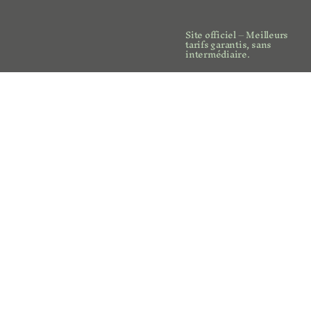
Site officiel – Meilleurs
tarifs garantis, sans
intermédiaire.
Newsletters
E-mail
*
Oui, je m'abonne à la newsletter.
*
Envoyer