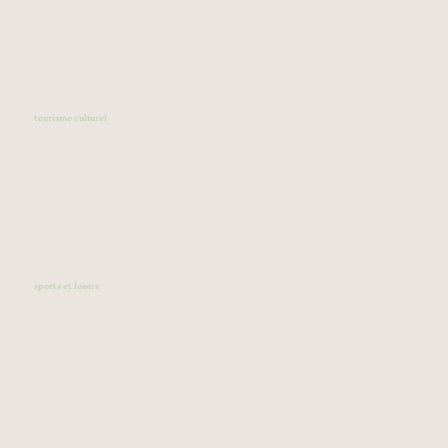
tourisme culturel
sports et loisirs