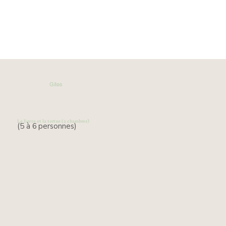
Gites
Le lievre et la tortue (2 chambres)
(5 à 6
personnes)