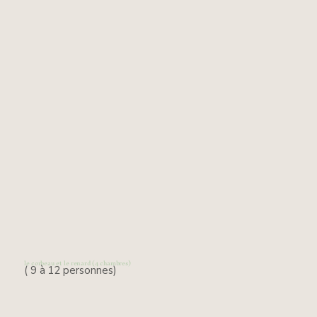
le corbeau et le renard (4 chambres)
( 9 à 12
personnes)