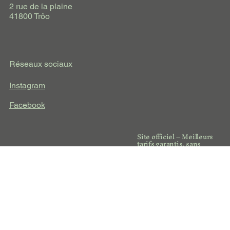
2 rue de la plaine
41800 Trôo
Réseaux sociaux
Instagram
Facebook
Site officiel – Meilleurs
tarifs garantis, sans
intermédiaire.