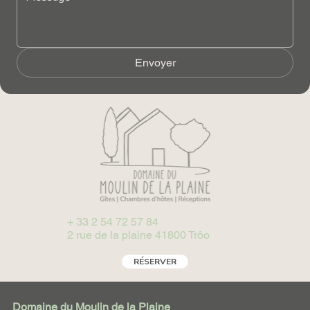
Envoyer
+ 33 2 54 72 57 84
2 rue de la plaine 41800 Trôo
RÉSERVER
Domaine du Moulin de la Plaine