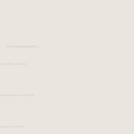
vos evenements...
mariageS au domaine
seminaires et team building
autres evenements