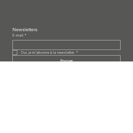
Newsletters
E-mail
*
Oui, je m'abonne à la newsletter.
*
Envoyer
Politique de confidentialité
Conditions générales
Déclaration d'accessibilité